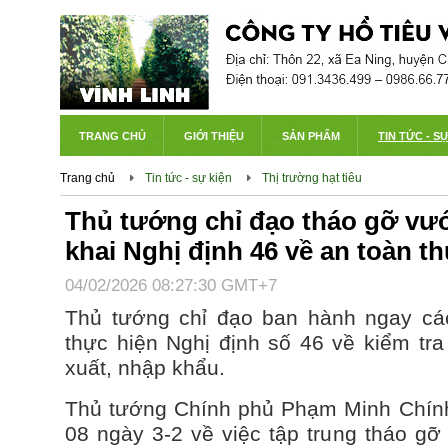
TRANG CHỦ
GIỚI THIỆU
SẢN PHẨM
TIN TỨC - S
Trang chủ
Tin tức - sự kiện
Thị trường hạt tiêu
Thủ tướng chỉ đạo tháo gỡ vướ
khai Nghị định 46 về an toàn 
04/02/2026 08:27:30 GMT+7
Thủ tướng chỉ đạo ban hành ngay c
thực hiện Nghị định số 46 về kiểm tr
xuất, nhập khẩu.
Thủ tướng Chính phủ Phạm Minh Chính
08 ngày 3-2 về việc tập trung tháo g