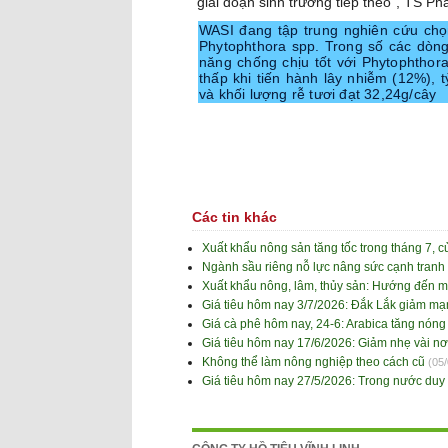
giai đoạn sinh trưởng tiếp theo”, TS Ph
WASI đang tập trung nghiên cứu chọ
Phytophthora spp. Trong số các dòn
năng chống chịu tốt với Phytophthora
thấp khi tiến hành lây nhiễm (12%), t
và khối lượng rễ tươi đạt 32,24g/cây
Các tin khác
Xuất khẩu nông sản tăng tốc trong tháng 7, 
Ngành sầu riêng nỗ lực nâng sức cạnh tranh
Xuất khẩu nông, lâm, thủy sản: Hướng đến m
Giá tiêu hôm nay 3/7/2026: Đắk Lắk giảm m
Giá cà phê hôm nay, 24-6: Arabica tăng nóng
Giá tiêu hôm nay 17/6/2026: Giảm nhẹ vài nơ
Không thể làm nông nghiệp theo cách cũ
(05
Giá tiêu hôm nay 27/5/2026: Trong nước duy t