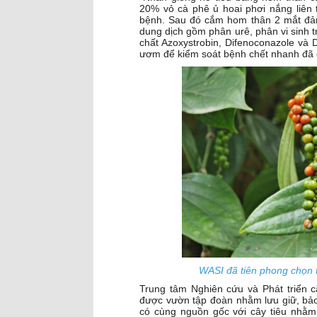
20% vỏ cà phê ủ hoai phơi nắng liên
bệnh. Sau đó cắm hom thân 2 mắt đảm 
dung dịch gồm phân urê, phân vi sinh 
chất Azoxystrobin, Difenoconazole và
ươm để kiểm soát bệnh chết nhanh đã c
WASI đã tiên phong chọn t
Trung tâm Nghiên cứu và Phát triển c
được vườn tập đoàn nhằm lưu giữ, bảo
có cùng nguồn gốc với cây tiêu nhằm