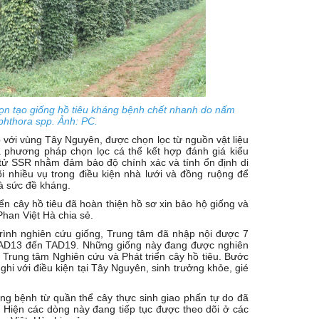
ọn tạo giống hồ tiêu kháng bệnh chết nhanh do nấm
phthora spp. Ảnh: PC.
 với vùng Tây Nguyên, được chọn lọc từ nguồn vật liệu
ua phương pháp chọn lọc cá thể kết hợp đánh giá kiểu
 tử SSR nhằm đảm bảo độ chính xác và tính ổn định di
i nhiều vụ trong điều kiện nhà lưới và đồng ruộng để
à sức đề kháng.
ển cây hồ tiêu đã hoàn thiện hồ sơ xin bảo hộ giống và
Phan Việt Hà chia sẻ.
rình nghiên cứu giống, Trung tâm đã nhập nội được 7
ừ TAD13 đến TAD19. Những giống này đang được nghiên
 Trung tâm Nghiên cứu và Phát triển cây hồ tiêu. Bước
ghi với điều kiện tại Tây Nguyên, sinh trưởng khỏe, gié
áng bệnh từ quần thể cây thực sinh giao phấn tự do đã
 Hiện các dòng này đang tiếp tục được theo dõi ở các