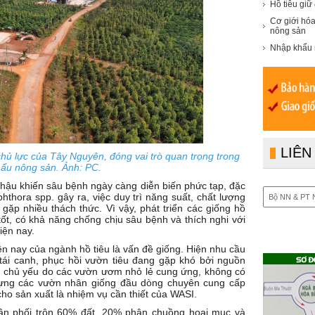
Hồ tiêu giữ
Cơ giới hóa
nông sản
Nhập khẩu 
LIÊN
chủ lực của Tây Nguyên, đóng vai trò quan trọng trong
hẩu nông sản. Ảnh: PC.
 hậu khiến sâu bệnh ngày càng diễn biến phức tạp, đặc
thora spp. gây ra, việc duy trì năng suất, chất lượng
gặp nhiều thách thức. Vì vậy, phát triển các giống hồ
tốt, có khả năng chống chịu sâu bệnh và thích nghi với
iện nay.
n nay của ngành hồ tiêu là vấn đề giống. Hiện nhu cầu
 tái canh, phục hồi vườn tiêu đang gặp khó bởi nguồn
m chủ yếu do các vườn ươm nhỏ lẻ cung ứng, không có
dựng các vườn nhân giống đầu dòng chuyên cung cấp
ho sản xuất là nhiệm vụ cần thiết của WASI.
ần phối trộn 60% đất, 20% phân chuồng hoai mục và