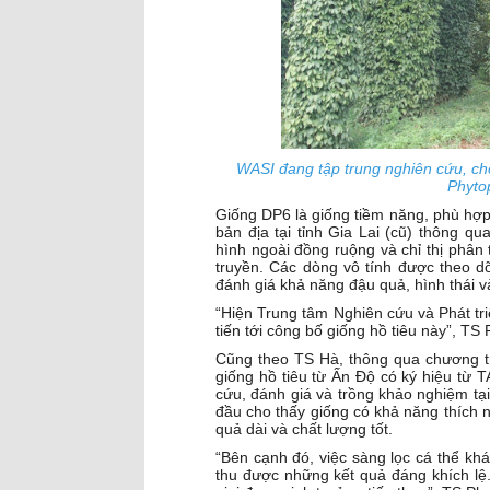
WASI đang tập trung nghiên cứu, ch
Phyto
Giống DP6 là giống tiềm năng, phù hợp
bản địa tại tỉnh Gia Lai (cũ) thông q
hình ngoài đồng ruộng và chỉ thị phân
truyền. Các dòng vô tính được theo dõ
đánh giá khả năng đậu quả, hình thái v
“Hiện Trung tâm Nghiên cứu và Phát tri
tiến tới công bố giống hồ tiêu này”, TS 
Cũng theo TS Hà, thông qua chương t
giống hồ tiêu từ Ấn Độ có ký hiệu t
cứu, đánh giá và trồng khảo nghiệm tại
đầu cho thấy giống có khả năng thích n
quả dài và chất lượng tốt.
“Bên cạnh đó, việc sàng lọc cá thể kh
thu được những kết quả đáng khích lệ.