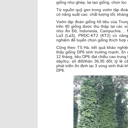
giống như ghép, lai tạo giống, chọn lọc
Từ nguồn quỹ gen trong vườn tập đoàn 
có năng suất cao, chất lượng tốt, kháng
Vườn tập đoàn giống hồ tiêu của Trung
trên 40 giống được thu thập tại các v
như Ấn Độ, Indonesia, Campuchia...
La3 (La3), PRDC-KT2 (KT2) có năng
nghiệm để tuyển chọn giống thích hợp
Cũng theo TS Hà, kết quả khảo nghiệm
thấy giống DP6 sinh trưởng mạnh, ổn 
12 tháng, tiêu DP6 đạt chiều cao trung
dây/trụ; số đốt/thân 36,95 đốt; tỷ lệ 
phát triển ổn định tại 3 vùng sinh thái 
DP6.