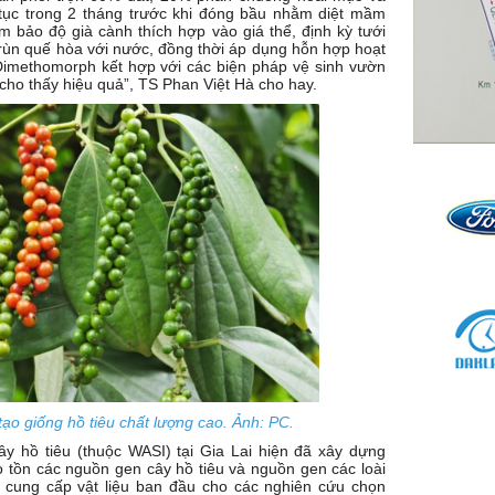
 tục trong 2 tháng trước khi đóng bầu nhằm diệt mầm
bảo độ già cành thích hợp vào giá thể, định kỳ tưới
trùn quế hòa với nước, đồng thời áp dụng hỗn hợp hoạt
 Dimethomorph kết hợp với các biện pháp vệ sinh vườn
ho thấy hiệu quả”, TS Phan Việt Hà cho hay.
ạo giống hồ tiêu chất lượng cao. Ảnh: PC.
ây hồ tiêu (thuộc WASI) tại Gia Lai hiện đã xây dựng
 tồn các nguồn gen cây hồ tiêu và nguồn gen các loài
 cung cấp vật liệu ban đầu cho các nghiên cứu chọn