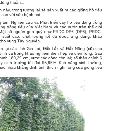
 dòng thuần...
này, trong tương lai sẽ sản xuất ra các giống hồ tiêu
 cao với sâu bệnh hại.
 tâm Nghiên cứu và Phát triển cây hồ tiêu đang trồng
ùng trồng tiêu của Việt Nam và các nước trên thế giới
. Một số nguồn gen quý như PRDC-DP6 (DP6), PRDC-
 suất cao, chất lượng tốt đã được ứng dụng, khảo
 cho vùng Tây Nguyên.
 tại các tỉnh Gia Lai, Đắk Lắk và Đắk Nông (cũ) cho
định cả trong khảo nghiệm diện hẹp và diện rộng. Sau
 bình 189,29 cm, vượt các dòng còn lại; số thân chính 6
cây sinh trưởng tốt đạt 95,95%. Khả năng sinh trưởng,
khác nhau khẳng định tính thích nghi rộng của giống tiêu