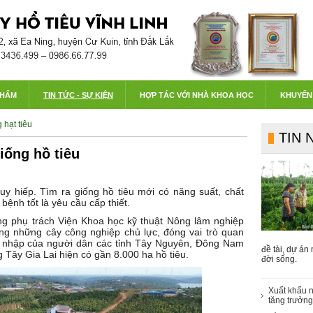
PHẨM
TIN TỨC - SỰ KIỆN
HỢP TÁC VỚI NHÀ KHOA HỌC
KHUYẾN
 hạt tiêu
TIN 
iống hồ tiêu
uy hiếp. Tìm ra giống hồ tiêu mới có năng suất, chất
ệnh tốt là yêu cầu cấp thiết.
ng phụ trách Viện Khoa học kỹ thuật Nông lâm nghiệp
ong những cây công nghiệp chủ lực, đóng vai trò quan
hu nhập của người dân các tỉnh Tây Nguyên, Đông Nam
đề tài, dự án
 Tây Gia Lai hiện có gần 8.000 ha hồ tiêu.
đời sống.
Xuất khẩu n
tăng trưởn