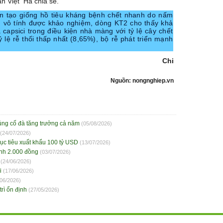
an Việt Hà chia sẻ.
n tạo giống hồ tiêu kháng bệnh chết nhanh do nấm
g vô tính được khảo nghiệm, dòng KT2 cho thấy khả
 capsici trong điều kiện nhà màng với tỷ lệ cây chết
ỷ lệ rễ thối thấp nhất (8,65%), bộ rễ phát triển mạnh
Chi
Nguồn: nongnghiep.vn
củng cố đà tăng trưởng cả năm
(05/08/2026)
(24/07/2026)
ục tiêu xuất khẩu 100 tỷ USD
(13/07/2026)
ạnh 2.000 đồng
(03/07/2026)
(24/06/2026)
i
(17/06/2026)
/06/2026)
rì ổn định
(27/05/2026)