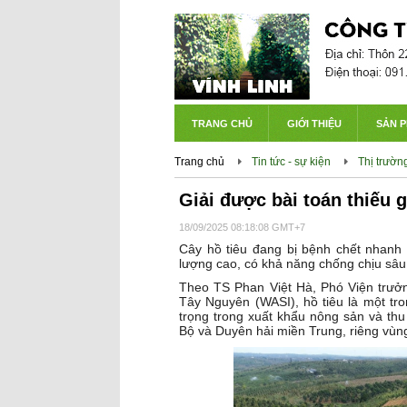
TRANG CHỦ
GIỚI THIỆU
SẢN 
Trang chủ
Tin tức - sự kiện
Thị trường
Giải được bài toán thiếu g
18/09/2025 08:18:08 GMT+7
Cây hồ tiêu đang bị bệnh chết nhanh 
lượng cao, có khả năng chống chịu sâu b
Theo TS Phan Việt Hà, Phó Viện trưở
Tây Nguyên (WASI), hồ tiêu là một tr
trọng trong xuất khẩu nông sản và t
Bộ và Duyên hải miền Trung, riêng vùng