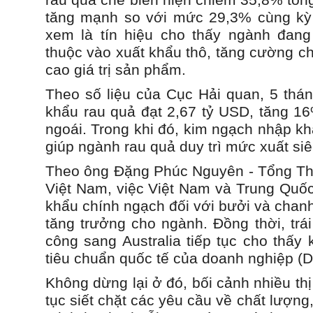
rau quả chế biến hiện chiếm 35,8% tổn
tăng mạnh so với mức 29,3% cùng k
xem là tín hiệu cho thấy ngành đan
thuộc vào xuất khẩu thô, tăng cường c
cao giá trị sản phẩm.
Theo số liệu của Cục Hải quan, 5 thá
khẩu rau quả đạt 2,67 tỷ USD, tăng 1
ngoái. Trong khi đó, kim ngạch nhập kh
giúp ngành rau quả duy trì mức xuất si
Theo ông Đặng Phúc Nguyên - Tổng Th
Việt Nam, việc Việt Nam và Trung Quốc
khẩu chính ngạch đối với bưởi và chan
tăng trưởng cho ngành. Đồng thời, trá
công sang Australia tiếp tục cho thấy
tiêu chuẩn quốc tế của doanh nghiệp (D
Không dừng lại ở đó, bối cảnh nhiều th
tục siết chặt các yêu cầu về chất lượn