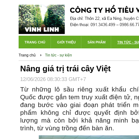
TRANG CHỦ
GIỚI THIỆU
SẢN PHẨM
TIN TỨC - S
Trang chủ
Tin tức - sự kiện
Nâng giá trị trái cây Việt
12/06/2026 08:30:33 GMT+7
Từ những lô sầu riêng xuất khẩu ch
Quốc được gắn tem truy xuất điện tử, 
đang bước vào giai đoạn phát triển mớ
phẩm không chỉ được quyết định bở
lượng mà còn bởi khả năng minh bạ
trình, từ vùng trồng đến bàn ăn.